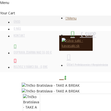
Menu
Your Cart
Menu
ÚVOD
O NÁS
E-SHOP
KONTAKT
DOPRAVA ZDARMA NAD 55,00 €
Účet
Prihlásenie / Registrácia
ROZVOZ V RÁMCI BA - 0,99€
0