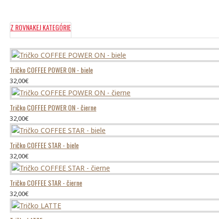
Z najlepšej 100%
organickej bavlny
Z ROVNAKEJ KATEGÓRIE
Spĺňa
certifikácie
:
-
Global Organic Textile Standard (GOTS)
- Oeko-tex
Tričko COFFEE POWER ON - biele
32,00€
- Peta-Vegan
- Fair Wear
Tričko COFFEE POWER ON - čierne
Dostupné vo všetkých konfekčných veľkostiach
32,00€
Gramáž: 200g
Tričko COFFEE STAR - biele
Farba: čierne
32,00€
Tričko COFFEE STAR - čierne
32,00€