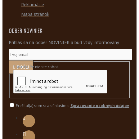
Reklamácie
Mapa stránok
ODBER NOVINIEK
Prihlás sa na odber NOVINIEK a buď vždy informovaný
Potvrďte, že nie ste robot
POŠLI
Prečítal(a) som si a súhlasím s
Spracovanie osobných údajov