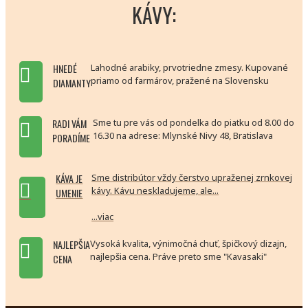
KÁVY:
HNEDÉ
Lahodné arabiky, prvotriedne zmesy. Kupované
priamo od farmárov, pražené na Slovensku
DIAMANTY
RADI VÁM
Sme tu pre vás od pondelka do piatku od 8.00 do
16.30 na adrese: Mlynské Nivy 48, Bratislava
PORADÍME
KÁVA JE
Sme distribútor vždy čerstvo upraženej zrnkovej
kávy. Kávu neskladujeme, ale...
UMENIE
...viac
NAJLEPŠIA
Vysoká kvalita, výnimočná chuť, špičkový dizajn,
najlepšia cena. Práve preto sme "Kavasaki"
CENA